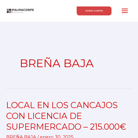
Ir
al
ACCESO CLIENTES
contenido
BREÑA BAJA
LOCAL EN LOS CANCAJOS
LOCAL
EN
CON LICENCIA DE
LOS
SUPERMERCADO – 215.000€
CANCAJOS
CON
BREÑA BAJA
/
enero 30, 2025