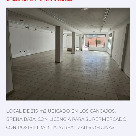
LICENCIA
DE
SUPERMERCADO
–
215.000€
LOCAL DE 215 m2 UBICADO EN LOS CANCAJOS,
BREÑA BAJA, CON LICENCIA PARA SUPERMERCADO
CON POSIBILIDAD PARA REALIZAR 6 OFICINAS.